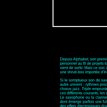
Depuis
Alphabet
, son premi
personnel au fil de projets 
vient de sortir. Mais ce soir,
une shruti-box importée d'I
Si le somptueux son de sax 
autre univers : rythmes pro
chorus jazz,
Triple
emprunte 
ces différents courants, les
Le saxophone ou la clarinett
dont émerge parfois une fulg
des effets électroniques di